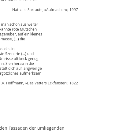
 Sarraute, »Aufmachen«, 1997
man schon aus weiter
annte rote Mützchen
enüber, auf ein kleines
se, (...) die
s des in
Szenerie (...) und
risse oft keck genug
. Sieh herab in die
tt dich auf langweilige
rgötzliches aufmerksam
ann, »Des Vetters Eckfenster«, 1822
it den Fassaden der umliegenden