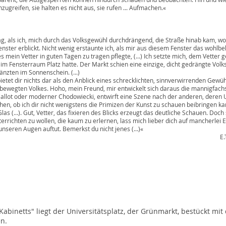
 sie halten es nicht aus, sie rufen ... Aufmachen.«
Nathalie
h, mich durch das Volksgewühl durchdrängend, die Straße hinab kam, wo 
kt. Nicht wenig erstaunte ich, als mir aus diesem Fenster das wohlbek
in guten Tagen zu tragen pflegte, (...) Ich setzte mich, dem Vetter geg
um Platz hatte. Der Markt schien eine einzige, dicht gedrängte Volksmas
im Sonnenschein. (...)
hts dar als den Anblick eines schrecklichten, sinnverwirrenden Gewühl
kes. Hoho, mein Freund, mir entwickelt sich daraus die mannigfachste 
moderner Chodowiecki, entwirft eine Szene nach der anderen, deren Um
h dir nicht wenigstens die Primizen der Kunst zu schauen beibringen kann
t, Vetter, das fixieren des Blicks erzeugt das deutliche Schauen. Doch sta
u wollen, die kaum zu erlernen, lass mich lieber dich auf mancherlei E
gen auftut. Bemerkst du nicht jenes (...)«
E.T.A. Hoffm
abinetts" liegt der Universitätsplatz, der Grünmarkt, bestückt m
n.