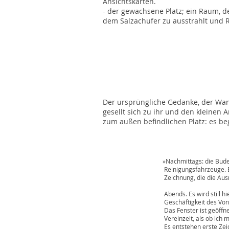
Ansichtskarten.
- der gewachsene Platz; ein Raum, der
dem Salzachufer zu ausstrahlt und Ra
Der ursprüngliche Gedanke, der Wand
gesellt sich zu ihr und den kleinen A
zum außen befindlichen Platz: es 
»Nachmittags: die Buden werden abge
Reinigungsfahrzeuge. Blickt man zu Fen
Zeichnung, die die Ausrichtung des Pl
Abends. Es wird still hier. Die Lichte
Geschäftigkeit des Vormittages und
Das Fenster ist geöffnet. Man hört 
Vereinzelt, als ob ich mir Gesprächsp
Es entstehen erste Zeichnungen auf 