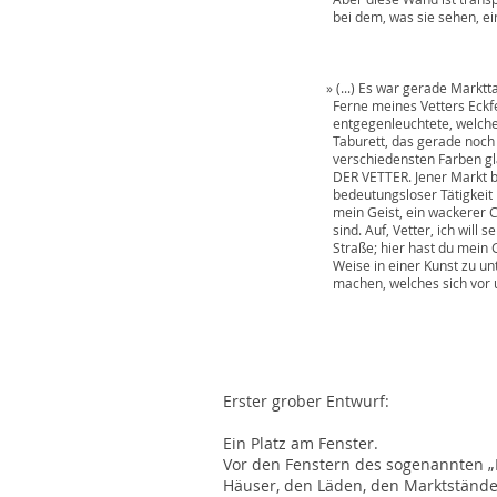
bei dem, was sie sehen, einzugreifen,
» (...) Es war gerade Markttag, als ic
Ferne meines Vetters Eckfenster erblic
entgegenleuchtete, welches mein Vetter 
Taburett, das gerade noch im Fensterra
verschiedensten Farben glänzten 
DER VETTER. Jener Markt bietet dir nic
bedeutungsloser Tätigkeit bewegten Vol
mein Geist, ein wackerer Callot oder 
sind. Auf, Vetter, ich will sehen, ob ic
Straße; hier hast du mein Glas (...). Gu
Weise in einer Kunst zu unterrichten z
machen, welches sich vor unseren Au
Erster grober Entwurf:
Ein Platz am Fenster.
Vor den Fenstern des sogenannten „K
Häuser, den Läden, den Marktstände