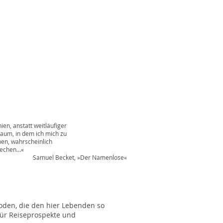
 anstatt weitläufiger
m, in dem ich mich zu
, wahrscheinlich
chen...«
t, »Der Namenlose«
soden, die den hier Lebenden so
 für Reiseprospekte und