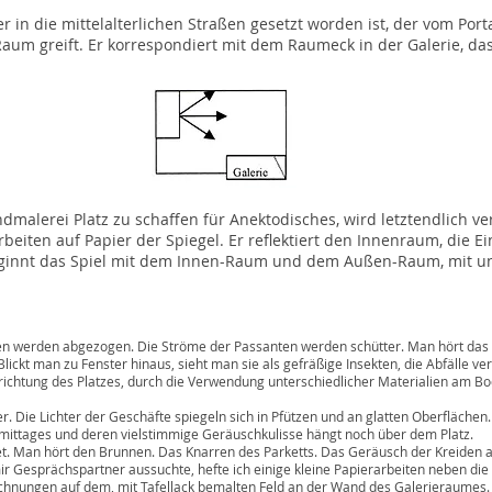
 in die mittelalterlichen Straßen gesetzt worden ist, der vom Portal
um greift. Er korrespondiert mit dem Raumeck in der Galerie, das 
malerei Platz zu schaffen für Anektodisches, wird letztendlich ve
rbeiten auf Papier der Spiegel. Er reflektiert den Innenraum, die Ei
beginnt das Spiel mit dem Innen-Raum und dem Außen-Raum, mit 
zogen. Die Ströme der Passanten werden schütter. Man hört das M
ster hinaus, sieht man sie als gefräßige Insekten, die Abfälle versch
atzes, durch die Verwendung unterschiedlicher Materialien am Boden be
r der Geschäfte spiegeln sich in Pfützen und an glatten Oberflächen. D
 deren vielstimmige Geräuschkulisse hängt noch über dem Platz.
den Brunnen. Das Knarren des Parketts. Das Geräusch der Kreiden an
artner aussuchte, hefte ich einige kleine Papierarbeiten neben die zu
dem, mit Tafellack bemalten Feld an der Wand des Galerieraumes. Mi