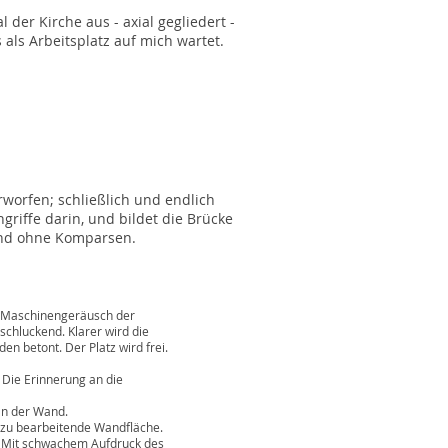
 der Kirche aus - axial gegliedert -
als Arbeitsplatz auf mich wartet.
rworfen; schließlich und endlich
ngriffe darin, und bildet die Brücke
und ohne Komparsen.
aschinengeräusch der
luckend. Klarer wird die
tont. Der Platz wird frei.
ie Erinnerung an die
 der Wand.
 bearbeitende Wandfläche.
t schwachem Aufdruck des