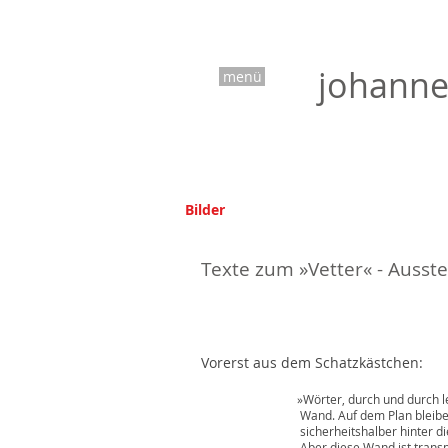
johanne
menü
Bilder
Texte zum »Vetter« - Ausst
Vorerst aus dem Schatzkästchen:
»Wörter, durch und durch lebendige W
Wand. Auf dem Plan bleiben nur Wörter
sicherheitshalber hinter die Tr
Aber diese Wand ist transparent, die 