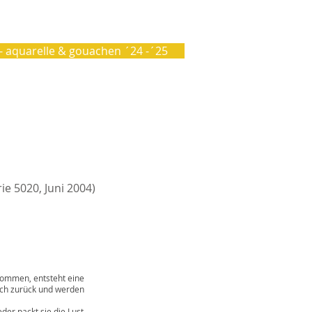
 - aquarelle & gouachen ´24 -´25
rie 5020, Juni 2004)
mmen, entsteht eine
h zurück und werden
packt sie die Lust,