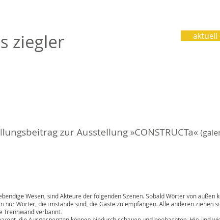
s ziegler
aktuell
ellungsbeitrag zur Ausstellung »CONSTRUCTa«
(gale
esen, sind Akteure der folgenden Szenen. Sobald Wörter von außen ko
, die imstande sind, die Gäste zu empfangen. Alle anderen ziehen sic
ennwand verbannt.
Ausgesperrten können hindurch schauen und beobachten. Hin und wieder 