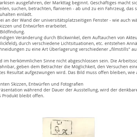
rkisen ausgefahren, der Markttag beginnt. Geschäftiges macht sic
ilen, suchen, betrachten, flanieren - ab und zu ein Fahrzeug, das
uhalten einlädt.
ei an der Wand der universitätsplatzseitigen Fenster - wie auch 
kizzen und Entwürfen erarbeitet.
Bildfindung.
 ständigen Veränderung durch Blickwinkel, dem Auftauchen von Akte
ickfeld), durch verschiedene Lichtsituationen, etc. entstehen An
eidungen zu eine Art Überlagerung verschiedener „filmstills" au
d im herkömmlichen Sinne nicht abgeschlossen sein. Die Arbeitssc
ahnbar, geben dem Betrachter die Möglichkeit, den Versuchen ei
etes Resultat aufgezwungen wird. Das Bild muss offen bleiben, w
ten Skizzen, Entwürfen und Fotografien
Präsentation während der Dauer der Ausstellung, wird der denkbare
 Produkt bleibt offen.