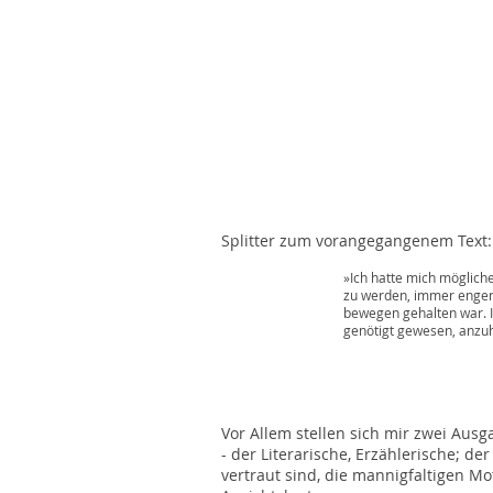
Splitter zum vorangegangenem Text:
»Ich hatte mich möglicherweise in eine
zu werden, immer enger werden mussten
bewegen gehalten war. In dem Moment 
genötigt gewesen, anzuhalten, zu Not 
Vor Allem stellen sich mir zwei Aus
- der Literarische, Erzählerische; 
vertraut sind, die mannigfaltigen Mot