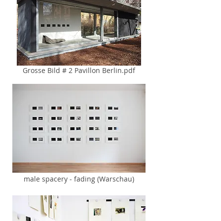
Grosse Bild # 2 Pavillon Berlin.pdf
male spacery - fading (Warschau)