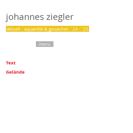
johannes ziegler
aktuell - aquarelle & gouachen ´24 -´25
menü
Text
Gelände