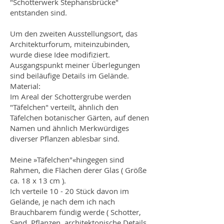
"Schotterwerk Stephansbrücke"
entstanden sind.
Um den zweiten Ausstellungsort, das
Architekturforum, miteinzubinden,
wurde diese Idee modifiziert.
Ausgangspunkt meiner Überlegungen
sind beiläufige Details im Gelände.
Material:
Im Areal der Schottergrube werden
"Täfelchen" verteilt, ähnlich den
Täfelchen botanischer Gärten, auf denen
Namen und ähnlich Merkwürdiges
diverser Pflanzen ablesbar sind.
Meine »Täfelchen"«hingegen sind
Rahmen, die Flächen derer Glas ( Größe
ca. 18 x 13 cm ).
Ich verteile 10 - 20 Stück davon im
Gelände, je nach dem ich nach
Brauchbarem fündig werde ( Schotter,
Sand, Pflanzen, architektonische Details