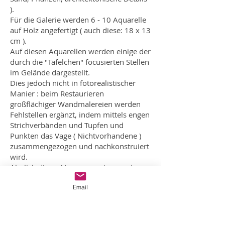
).
Für die Galerie werden 6 - 10 Aquarelle
auf Holz angefertigt ( auch diese: 18 x 13
cm ).
Auf diesen Aquarellen werden einige der
durch die "Täfelchen" focusierten Stellen
im Gelände dargestellt.
Dies jedoch nicht in fotorealistischer
Manier : beim Restaurieren
großflächiger Wandmalereien werden
Fehlstellen ergänzt, indem mittels engen
Strichverbänden und Tupfen und
Punkten das Vage
( Nichtvorhandene )
zusammengezogen und nachkonstruiert
wird.
Ähnlich dieser Vorgangsweise werden
Ausschnitte des Geländes, die ja in der
Email
Galerie nicht vorhanden sind, dem
Betrachter wieder vergegenwärtigt.
Ähnlich dieser Vorgangsweise werden
die malerischen Mittel