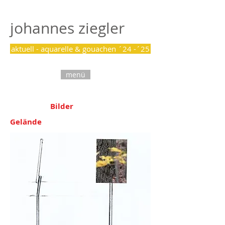
johannes ziegler
aktuell - aquarelle & gouachen ´24 -´25
menü
Bilder
Gelände