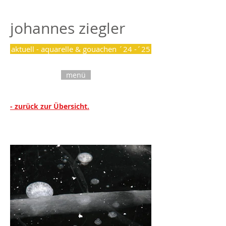
johannes ziegler
aktuell - aquarelle & gouachen ´24 -´25
menü
- zurück zur Übersicht.